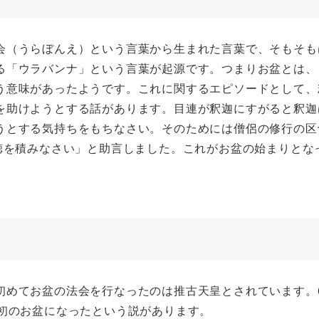
会（うらぼんえ）という言葉から生まれた言葉で、そもそも
る「ウラバンナ」という言葉が起源です。つまりお盆とは、
う意味があったようです。これに関するエピソードとして、
を助けようとする話があります。目連が釈迦にすがると釈迦
うとする気持ちをもちなさい。そのためには僧侶の修行の区
徳を積みなさい」と助言しました。これがお盆の始まりとな
めてお盆の法会を行なったのは推古天皇とされています。6
本初のお盆になったという説があります。