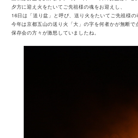
夕方に迎え火をたいてご先祖様の魂をお迎えし、
16日は「送り盆」と呼び、送り火をたいてご先祖様の
今年は京都五山の送り火「大」の字を何者かが無断で
保存会の方々が激怒していましたね。