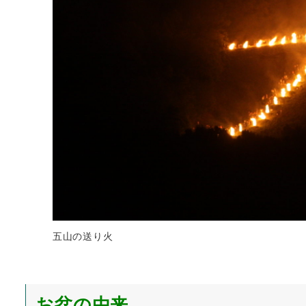
五山の送り火
お盆の由来