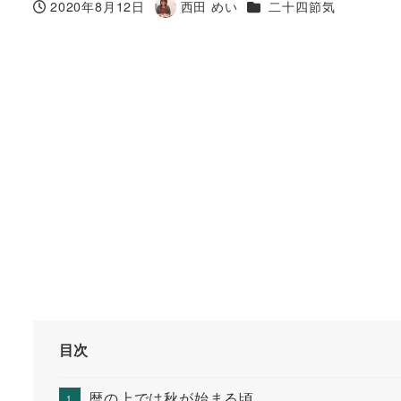
カテゴリー
2020年8月12日
西田 めい
二十四節気
投稿日
著
者
目次
暦の上では秋が始まる頃