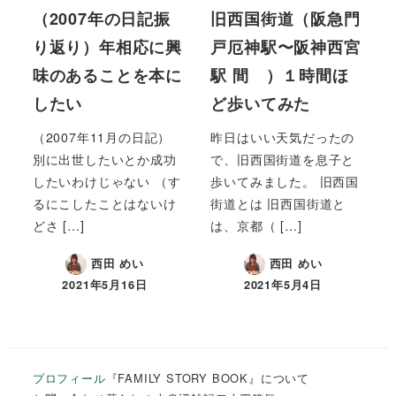
（2007年の日記振
旧西国街道（阪急門
り返り）年相応に興
戸厄神駅〜阪神西宮
味のあることを本に
駅 間 ）１時間ほ
したい
ど歩いてみた
（2007年11月の日記）
昨日はいい天気だったの
別に出世したいとか成功
で、旧西国街道を息子と
したいわけじゃない （す
歩いてみました。 旧西国
るにこしたことはないけ
街道とは 旧西国街道と
どさ […]
は、京都（ […]
西田 めい
西田 めい
2021年5月16日
2021年5月4日
プロフィール
『FAMILY STORY BOOK』について