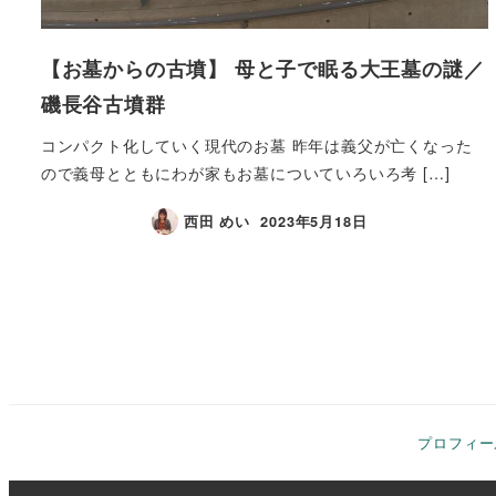
【お墓からの古墳】 母と子で眠る大王墓の謎／
磯長谷古墳群
コンパクト化していく現代のお墓 昨年は義父が亡くなった
ので義母とともにわが家もお墓についていろいろ考 […]
西田 めい
2023年5月18日
投
稿
の
プロフィー
ペ