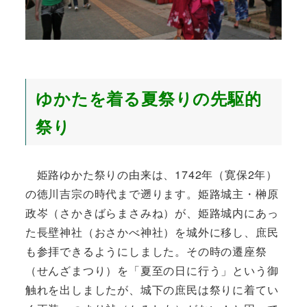
ゆかたを着る夏祭りの先駆的
祭り
姫路ゆかた祭りの由来は、1742年（寛保2年）
の徳川吉宗の時代まで遡ります。姫路城主・榊原
政岑（さかきばらまさみね）が、姫路城内にあっ
た長壁神社（おさかべ神社）を城外に移し、庶民
も参拝できるようにしました。その時の遷座祭
（せんざまつり）を「夏至の日に行う」という御
触れを出しましたが、城下の庶民は祭りに着てい