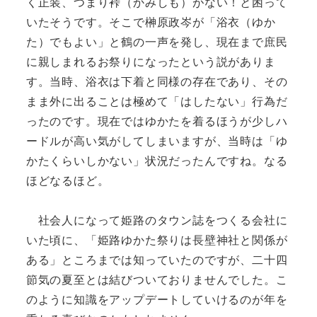
く正装、つまり裃（かみしも）がない！と困って
いたそうです。そこで榊原政岑が「浴衣（ゆか
た）でもよい」と鶴の一声を発し、現在まで庶民
に親しまれるお祭りになったという説がありま
す。当時、浴衣は下着と同様の存在であり、その
まま外に出ることは極めて「はしたない」行為だ
ったのです。現在ではゆかたを着るほうが少しハ
ードルが高い気がしてしまいますが、当時は「ゆ
かたくらいしかない」状況だったんですね。なる
ほどなるほど。
社会人になって姫路のタウン誌をつくる会社に
いた頃に、「姫路ゆかた祭りは長壁神社と関係が
ある」ところまでは知っていたのですが、二十四
節気の夏至とは結びついておりませんでした。こ
のように知識をアップデートしていけるのが年を