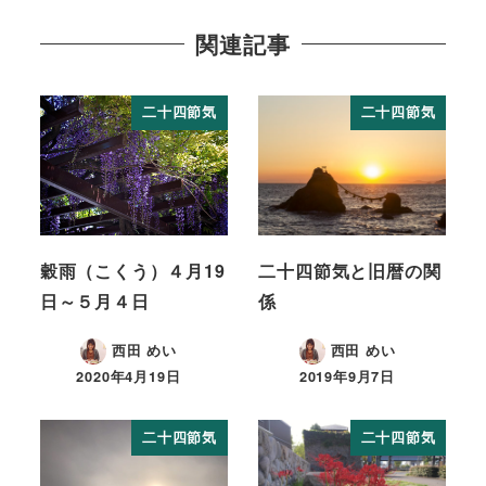
関連記事
二十四節気
二十四節気
穀雨（こくう）４月19
二十四節気と旧暦の関
日～５月４日
係
西田 めい
西田 めい
2020年4月19日
2019年9月7日
二十四節気
二十四節気