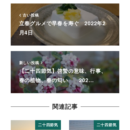
古い投稿
立春グルメで早春を寿ぐ 2022年2
月4日
新しい投稿
【二十四節気】啓蟄の意味、行事、
春の植物、春の匂い 202…
関連記事
二十四節気
二十四節気