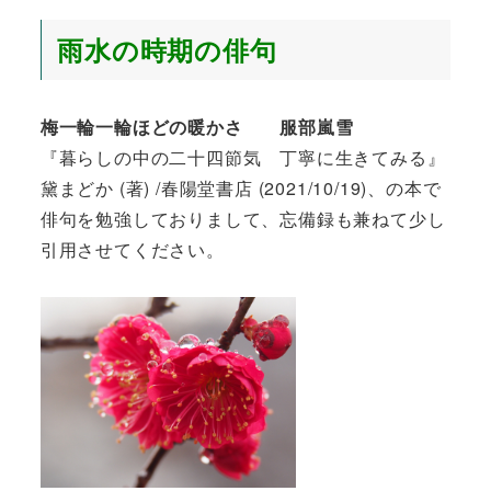
雨水の時期の俳句
梅一輪一輪ほどの暖かさ 服部嵐雪
『暮らしの中の二十四節気 丁寧に生きてみる』
黛まどか (著) /春陽堂書店 (2021/10/19)、の本で
俳句を勉強しておりまして、忘備録も兼ねて少し
引用させてください。