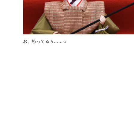
お、怒ってるぅ……☆