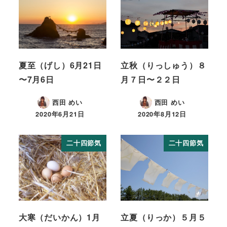
夏至（げし）6月21日
立秋（りっしゅう）８
〜7月6日
月７日〜２２日
西田 めい
西田 めい
2020年6月21日
2020年8月12日
二十四節気
二十四節気
大寒（だいかん）1月
立夏（りっか）５月５